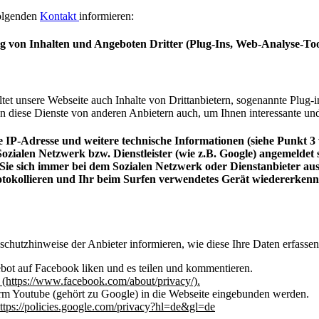
folgenden
Kontakt
informieren:
 von Inhalten und Angeboten Dritter (Plug-Ins, Web-Analyse-Too
t unsere Webseite auch Inhalte von Drittanbietern, sogenannte Plug-ins
n diese Dienste von anderen Anbietern auch, um Ihnen interessante und 
IP-Adresse und weitere technische Informationen (siehe Punkt 3 w
 Sozialen Netzwerk bzw. Dienstleister (wie z.B. Google) angemeldet
en Sie sich immer bei dem Sozialen Netzwerk oder Dienstanbieter 
rotokollieren und Ihr beim Surfen verwendetes Gerät wiedererken
schutzhinweise der Anbieter informieren, wie diese Ihre Daten erfass
ebot auf Facebook liken und es teilen und kommentieren.
(https://www.facebook.com/about/privacy/).
rm Youtube (gehört zu Google) in die Webseite eingebunden werden.
https://policies.google.com/privacy?hl=de&gl=de