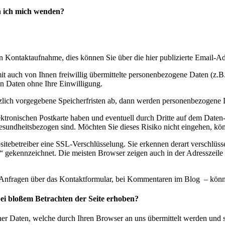
nn ich mich wenden?
n Kontaktaufnahme, dies können Sie über die hier publizierte Email-Ad
it auch von Ihnen freiwillig übermittelte personenbezogene Daten (z
en Daten ohne Ihre Einwilligung.
zlich vorgegebene Speicherfristen ab, dann werden personenbezogene 
elektronischen Postkarte haben und eventuell durch Dritte auf dem Da
esundheitsbezogen sind. Möchten Sie dieses Risiko nicht eingehen, kön
tebetreiber eine SSL-Verschlüsselung. Sie erkennen derart verschlüssel
//“ gekennzeichnet. Die meisten Browser zeigen auch in der Adresszeile
ei Anfragen über das Kontaktformular, bei Kommentaren im Blog – kön
ei bloßem Betrachten der Seite erhoben?
ner Daten, welche durch Ihren Browser an uns übermittelt werden und s