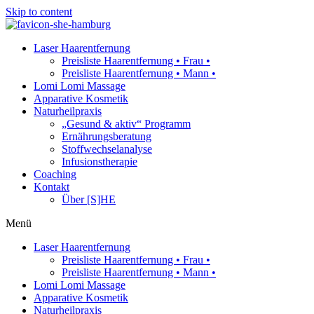
Skip to content
Laser Haarentfernung
Preisliste Haarentfernung • Frau •
Preisliste Haarentfernung • Mann •
Lomi Lomi Massage
Apparative Kosmetik
Naturheilpraxis
„Gesund & aktiv“ Programm
Ernährungsberatung
Stoffwechselanalyse
Infusionstherapie
Coaching
Kontakt
Über [S]HE
Menü
Laser Haarentfernung
Preisliste Haarentfernung • Frau •
Preisliste Haarentfernung • Mann •
Lomi Lomi Massage
Apparative Kosmetik
Naturheilpraxis