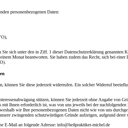
ffenden personenbezogenen Daten:
VO),
e sich unter den in Ziff. 1 dieser Datenschutzerklärung genannten K
it einem Monat beantworten. Sie haben zudem das Recht, sich bei einer
O).
ten
en, können Sie diese jederzeit widerrufen. Ein solcher Widerruf beeinfl
nteressenabwägung stützen, können Sie jederzeit ohne Angabe von Grün
s mit Ihnen erforderlich ist, was von uns jeweils bei der nachfolgende
eshalb wir Ihre personenbezogenen Daten nicht wie von uns durchgefü
 unsere zwingenden schutzwürdigen Gründe aufzeigen, aufgrund derer wi
ne E-Mail an folgende Adresse: info@heilpraktiker-michel.de