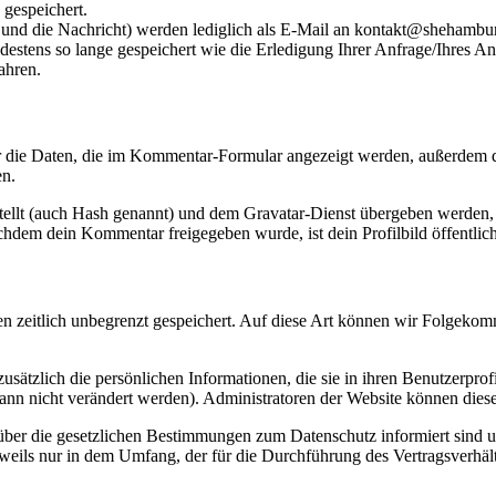
 gespeichert.
und die Nachricht) werden lediglich als E-Mail an kontakt@shehamburg
destens so lange gespeichert wie die Erledigung Ihrer Anfrage/Ihres An
ahren.
die Daten, die im Kommentar-Formular angezeigt werden, außerdem di
en.
tellt (auch Hash genannt) und dem Gravatar-Dienst übergeben werden, 
Nachdem dein Kommentar freigegeben wurde, ist dein Profilbild öffentli
 zeitlich unbegrenzt gespeichert. Auf diese Art können wir Folgekomme
 zusätzlich die persönlichen Informationen, die sie in ihren Benutzerpro
nn nicht verändert werden). Administratoren der Website können diese
über die gesetzlichen Bestimmungen zum Datenschutz informiert sind 
jeweils nur in dem Umfang, der für die Durchführung des Vertragsverhält